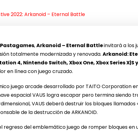
ctive 2022: Arkanoid – Eternal Battle
s
Pastagames
,
Arkanoid – Eternal Battle
invitará a los
rsión totalmente modernizada y renovada.
Arkanoid: Ete
tation 4, Nintendo Switch, Xbox One, Xbox Series X|S 
or en línea con juego cruzado.
ico juego arcade desarrollado por TAITO Corporation en
ave espacial VAUS logra escapar pero termina siendo tr
dimensional, VAUS deberá destruir los bloques llamados 
sponsable de la destrucción de ARKANOID.
l regreso del emblemático juego de romper bloques en 