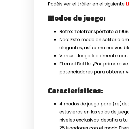
Podéis ver el tráiler en el siguiente
L
Modos de juego:
Retro: Teletranspórtate a 1968 e
Neo: Este modo en solitario am
elegantes, así como nuevos blo
Versus: Juega localmente con d
Eternal Battle: ¡Por primera v
potenciadores para obtener ven
Características:
4 modos de juego para (re)desc
estuvieras en las salas de ju
niveles exclusivos, desafía a 
25 jugadores con el modo Etern