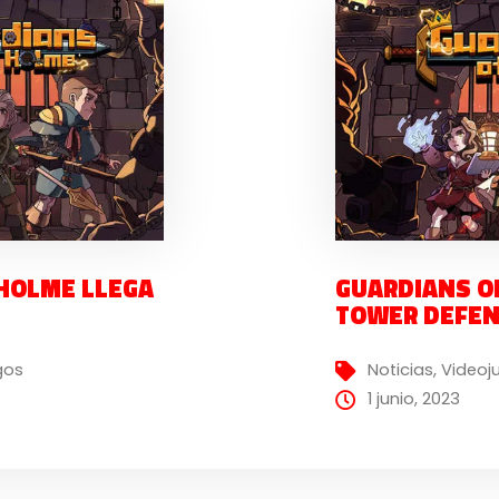
HOLME LLEGA
GUARDIANS OF
TOWER DEFEN
gos
Noticias
,
Videoj
1 junio, 2023