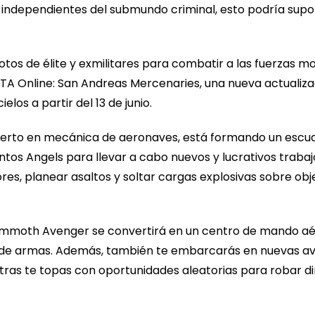
 independientes del submundo criminal, esto podría supon
ilotos de élite y exmilitares para combatir a las fuerzas 
GTA Online: San Andreas Mercenaries, una nueva actualiza
elos a partir del 13 de junio.
experto en mecánica de aeronaves, está formando un escua
os Angels para llevar a cabo nuevos y lucrativos trabaj
res, planear asaltos y soltar cargas explosivas sobre obje
Mammoth Avenger se convertirá en un centro de mando aé
 de armas. Además, también te embarcarás en nuevas av
ntras te topas con oportunidades aleatorias para robar d