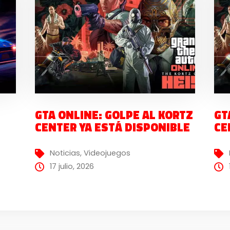
GTA ONLINE: GOLPE AL KORTZ
GT
CENTER YA ESTÁ DISPONIBLE
CE
Noticias
,
Videojuegos
17 julio, 2026