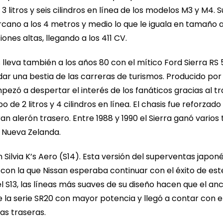
 litros y seis cilindros en línea de los modelos M3 y M4. 
rcano a los 4 metros y medio lo que le iguala en tamaño 
nes altas, llegando a los 411 CV.
 lleva también a los años 80 con el mítico Ford Sierra 
dar una bestia de las carreras de turismos. Producido por 
ezó a despertar el interés de los fanáticos gracias al t
de 2 litros y 4 cilindros en línea. El chasis fue reforzad
gran alerón trasero. Entre 1988 y 1990 el Sierra ganó vari
y Nueva Zelanda.
n Silvia K’s Aero (S14). Esta versión del superventas japo
con la que Nissan esperaba continuar con el éxito de es
S13, las líneas más suaves de su diseño hacen que el anc
 la serie SR20 con mayor potencia y llegó a contar con e
as traseras.