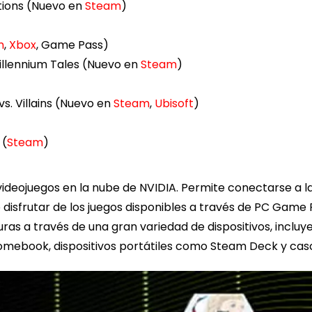
tions (Nuevo en
Steam
)
m
,
Xbox
, Game Pass)
Millennium Tales (Nuevo en
Steam
)
)
s. Villains (Nuevo en
Steam
,
Ubisoft
)
 (
Steam
)
eojuegos en la nube de NVIDIA. Permite conectarse a las
o disfrutar de los juegos disponibles a través de PC Gam
as a través de una gran variedad de dispositivos, incluy
omebook, dispositivos portátiles como Steam Deck y casco