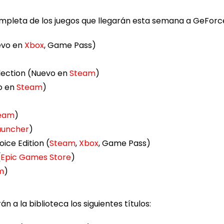
 completa de los juegos que llegarán esta semana a GeFor
uevo en
Xbox
, Game Pass)
lection (Nuevo en
Steam
)
o en
Steam
)
eam
)
auncher
)
ice Edition (
Steam
,
Xbox
, Game Pass)
(
Epic Games Store
)
m
)
n a la biblioteca los siguientes títulos: