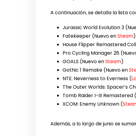
A continuación, se detalla la lista
Jurassic World Evolution 3 (N
Fatekeeper (Nuevo en
Steam
)
House Flipper Remastered Col
Pro Cycling Manager 26 (Nuev
GOALS (Nuevo en
Steam
)
Gothic 1 Remake (Nuevo en
St
NTE: Neverness to Everness (
L
The Outer Worlds: Spacer’s Cho
Tomb Raider I-III Remastered 
XCOM: Enemy Unknown (
Stea
Además, a lo largo de junio se sumará