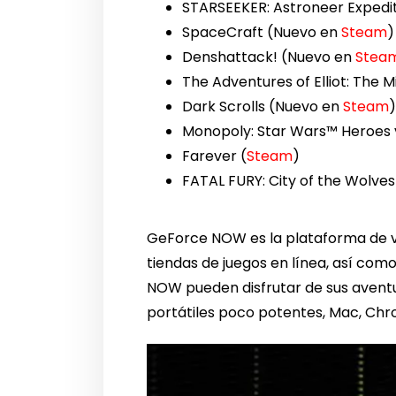
STARSEEKER: Astroneer Expedi
SpaceCraft (Nuevo en
Steam
)
Denshattack! (Nuevo en
Stea
The Adventures of Elliot: The 
Dark Scrolls (Nuevo en
Steam
Monopoly: Star Wars™ Heroes v
Farever (
Steam
)
FATAL FURY: City of the Wolves
GeForce NOW es la plataforma de vid
tiendas de juegos en línea, así com
NOW pueden disfrutar de sus aventur
portátiles poco potentes, Mac, Chr