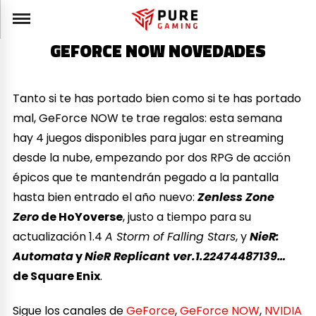
GEFORCE NOW NOVEDADES
Tanto si te has portado bien como si te has portado
mal, GeForce NOW te trae regalos: esta semana
hay 4 juegos disponibles para jugar en streaming
desde la nube, empezando por dos RPG de acción
épicos que te mantendrán pegado a la pantalla
hasta bien entrado el año nuevo:
Zenless Zone
Zero
de HoYoverse
, justo a tiempo para su
actualización 1.4
A Storm of Falling Stars
, y
NieR:
Automata
y
NieR Replicant ver.1.22474487139…
de Square Enix
.
Sigue los canales de
GeForce
,
GeForce NOW
,
NVIDIA