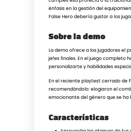
cumples esa profecía o la traicionas
énfasis en la gestión del equipamien
False Hero debería gustar a los juga
Sobre la demo
La demo ofrece a los jugadores el p
jefes finales. En el juego completo
personalizarte y habilidades especi
En el reciente playtest cerrado de 
recomendándolo: elogiaron el combat
emocionante del género que se ha 
Características
Aprovecha los ataques de tus 