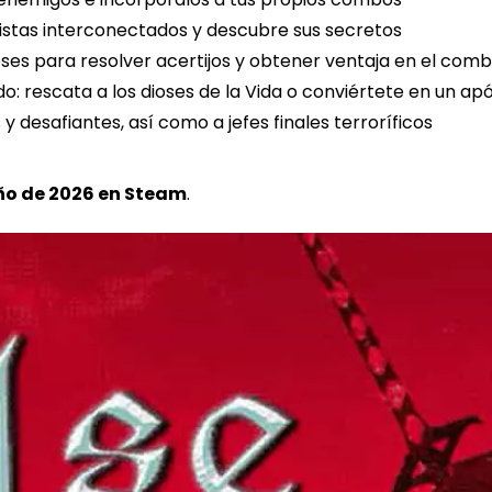
istas interconectados y descubre sus secretos
oses para resolver acertijos y obtener ventaja en el com
o: rescata a los dioses de la Vida o conviértete en un ap
 desafiantes, así como a jefes finales terroríficos
ño de 2026 en Steam
.