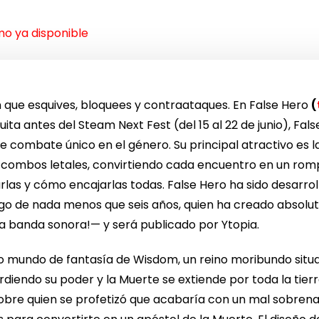
mo ya disponible
en que esquives, bloquees y contraataques. En False Hero
(
ta antes del Steam Next Fest (del 15 al 22 de junio), False
e combate único en el género. Su principal atractivo es 
 combos letales, convirtiendo cada encuentro en un rom
rlas y cómo encajarlas todas. False Hero ha sido desarro
 largo de nada menos que seis años, quien ha creado abso
 la banda sonora!— y será publicado por Ytopia.
ro mundo de fantasía de Wisdom, un reino moribundo sit
rdiendo su poder y la Muerte se extiende por toda la tier
 sobre quien se profetizó que acabaría con un mal sobrenat