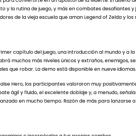
 para convertirte en un apóstol de la Muerte. El diseño d
to y la rutina de juego, y más en combates desafiantes y j
dores de la vieja escuela que aman Legend of Zelda y los so
rimer capítulo del juego, una introducción al mundo y a 
 habrá muchos más niveles únicos y extraños, enemigos, se
ales que robar. La demo está disponible en nueve idiomas
False Hero, los participantes valoraron muy positivamente
e ágil y fluido, el excelente doblaje y, a menudo, señala
lanzado en mucho tiempo. Razón de más para lanzarse a 
enemigos e incorpóralos a tus propios combos