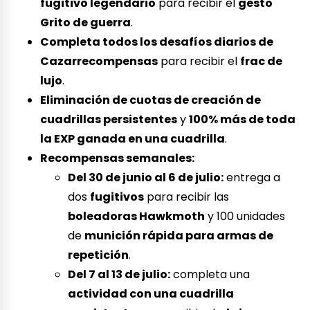
fugitivo legendario
para recibir el
gesto
Grito de guerra
.
Completa todos los desafíos diarios de
Cazarrecompensas
para recibir el
frac de
lujo
.
Eliminación de cuotas de creación de
cuadrillas persistentes
y
100% más de toda
la EXP ganada en una cuadrilla
.
Recompensas semanales:
Del 30 de junio al 6 de julio:
entrega a
dos
fugitivos
para recibir las
boleadoras Hawkmoth
y 100 unidades
de
munición rápida para armas de
repetición
.
Del 7 al 13 de julio:
completa una
actividad con una cuadrilla