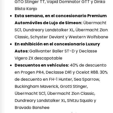
GTO Stinger TT, Vapid Dominator GTT y Dinka
Blista Kanjo
Esta semana, en el concesionario Premium
Automóviles de Lujo de Simeon:
Übermacht
SC1, Dundreary Landstalker XL, Übermacht Zion
Classic, Schyster Deviant y Western Wolfsbane
En exhibición en el concesionario Luxury
Autos:
Gallivanter Baller ST-D y Declasse
Vigero ZX descapotable
Descuentos en vehículos:
40% de descuento
en Progen PR4, Declasse DR1 y Ocelot R88. 30%
de descuento en FH-1 Hunter, Sea Sparrow,
Buckingham Maverick, Grotti Stinger,
Übermacht SC1, Übermacht Zion Classic,
Dundreary Landstalker XL, Shitzu Squalo y
Bravado Banshee