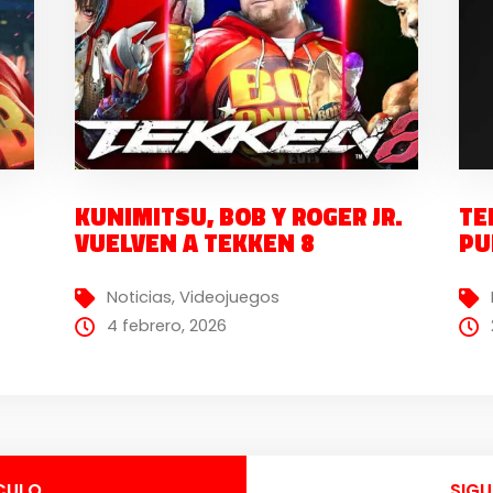
KUNIMITSU, BOB Y ROGER JR.
TE
VUELVEN A TEKKEN 8
PU
Noticias
,
Videojuegos
4 febrero, 2026
CULO
SIGU