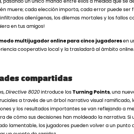
ia, pasando un único mando entre ellos a medida que se de
uién muere; cada elección importa, cada error puede ser f
 infiltrados alienígenas, los dilemas mortales y los fallos 
quiera en tus amigos!
modo multijugador online para cinco jugadores
en u
periencia cooperativa local y la trasladará al ámbito onl
ades compartidas
es,
Directive 8020
introduce los
Turning Points
, una nuev
uciales a través de un árbol narrativo visual ramificado,
isiones y los resultados importantes se van reflejando a me
lara de cómo sus decisiones han moldeado la narrativa. Si
tado lamentable, los jugadores pueden volver a un punto d
tar un evento de rapidez.