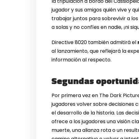
la tripulación a bordo del Cassiope
jugador y sus amigos quién vive y q
trabajar juntos para sobrevivir a los
a solas y no confíes en nadie, ¡ni si
Directive 8020 también admitirá el
al lanzamiento, que reflejará la ex
información al respecto.
Segundas oportunid
Por primera vez en The Dark Pictur
jugadores volver sobre decisiones cr
el desarrollo de la historia. Las dec
ofrece a los jugadores una visión c
muerte, una alianza rota o un resul
camino alternativo o volver a inten