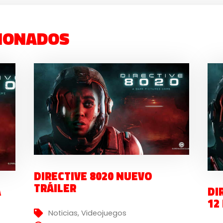
IONADOS
DIRECTIVE 8020 NUEVO
TRÁILER
A
DI
12
Noticias
,
Videojuegos