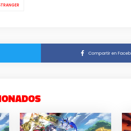
STRANGER
Compartir en Face
IONADOS