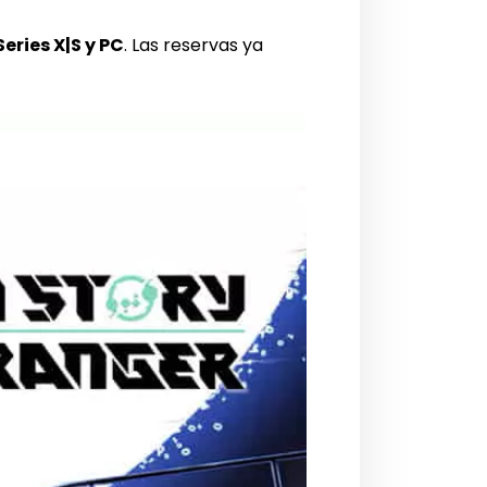
eries X|S y PC
. Las reservas ya