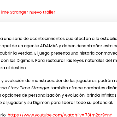
Time Stranger nuevo tráiler
a una serie de acontecimientos que afectan a la estab
l papel de un agente ADAMAS y deben desentrañar esta ca
cubrir la verdad. El juego presenta una historia conmov
on los Digimon. Para restaurar las leyes naturales del 
ra al destino.
 evolución de monstruos, donde los jugadores podrán rec
mon Story Time Stranger
también ofrece combates dinámi
 opciones de personalización y evolución, brinda infinitas
e el jugador y su Digimon para liberar todo su potencial.
rlo:
https://www.youtube.com/watch?v=73fm2qr9YnY