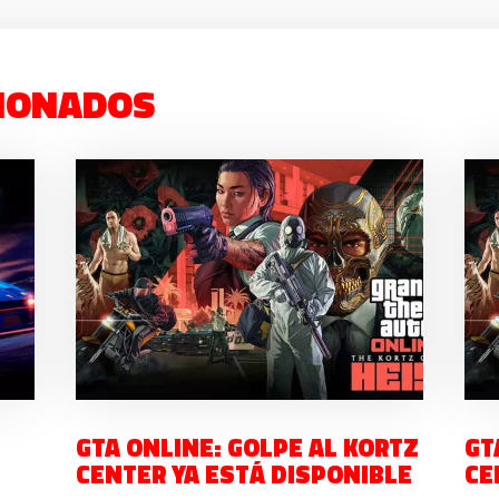
IONADOS
GTA ONLINE: GOLPE AL KORTZ
GT
CENTER YA ESTÁ DISPONIBLE
CE