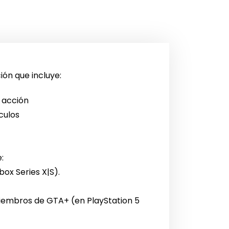
ión que incluye:
 acción
culos
:
ox Series X|S).
iembros de GTA+ (en PlayStation 5