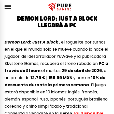
DEMON LORD: JUST A BLOCK
LLEGARÁ A PC
Demon Lord: Just A Block
, el roguelite por turnos
en el que el mundo solo se mueve cuando lo hace el
jugador, del desarrollador YuWave y la publicadora
Skystone Games, recupera el trono robado en
PC a
través de Steam
el martes
29 de abril de 2026
, a
un precio de
12,79 € |
159.99 MXN
y con un
10% de
descuento durante la primera semana
. El juego
estará disponible en 10 idiomas: inglés, francés,
alemán, español, ruso, japonés, portugués brasileño,
coreano y chino simplificado y tradicional.
Comienza a vengarte en la
demo
,
ya disponible