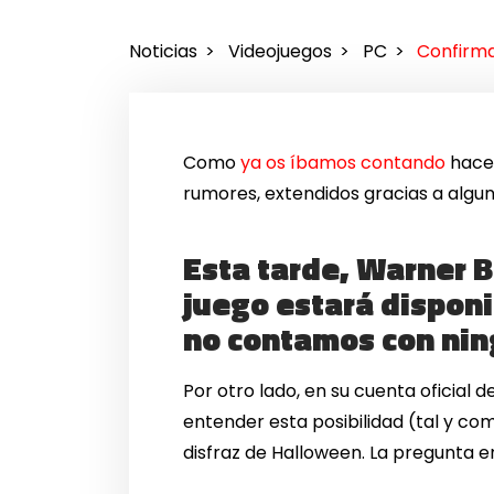
Noticias
Videojuegos
PC
Confirma
Como
ya os íbamos contando
hace 
rumores, extendidos gracias a algun
Esta tarde, Warner 
juego estará dispon
no contamos con ning
Por otro lado, en su cuenta oficial d
entender esta posibilidad (tal y c
disfraz de Halloween. La pregunta e