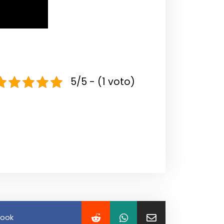
5/5 - (1 voto)
book