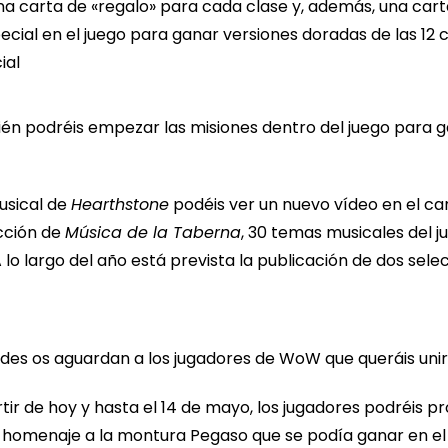
una carta de «regalo» para cada clase y, además, una carta
al en el juego para ganar versiones doradas de las 12 ca
ial
bién podréis empezar las misiones dentro del juego para g
musical de
Hearthstone
podéis ver un nuevo vídeo en el ca
ección de
Música de la Taberna
, 30 temas musicales del j
 lo largo del año está prevista la publicación de dos sel
s os aguardan a los jugadores de WoW que queráis uniro
rtir de hoy y hasta el 14 de mayo, los jugadores podréis 
 homenaje a la montura Pegaso que se podía ganar en el 