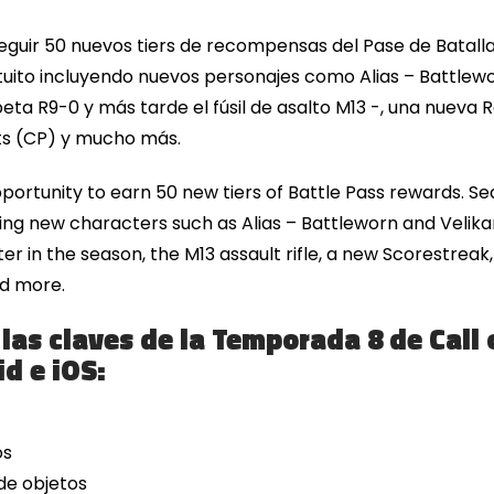
guir 50 nuevos tiers de recompensas del Pase de Batall
uito incluyendo nuevos personajes como Alias – Battlewor
ta R9-0 y más tarde el fúsil de asalto M13 -, una nueva
ts (CP) y mucho más.
opportunity to earn 50 new tiers of Battle Pass rewards. S
ng new characters such as Alias – Battleworn and Velika
r in the season, the M13 assault rifle, a new Scorestreak
nd more.
las claves de la Temporada 8 de Call 
d e iOS:
os
de objetos