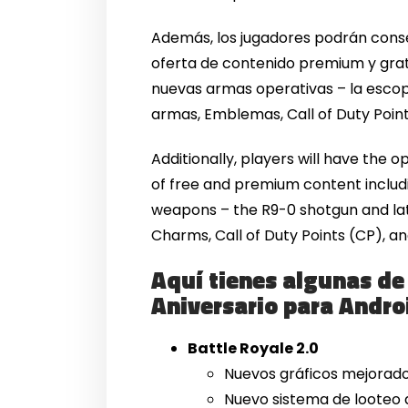
Además, los jugadores podrán conse
oferta de contenido premium y grat
nuevas armas operativas – la escope
armas, Emblemas, Call of Duty Poin
Additionally, players will have the 
of free and premium content includi
weapons – the R9-0 shotgun and late
Charms, Call of Duty Points (CP), a
Aquí tienes algunas de 
Aniversario para Androi
Battle Royale 2.0
Nuevos gráficos mejorad
Nuevo sistema de looteo 