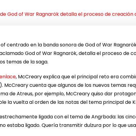
de God of War Ragnarök detalla el proceso de creación 
 of centrado en la banda sonora de God of War Ragnarök.
 aclamado God of War Ragnarök, detalla el proceso de co
os temas de la saga.
enlace
, McCreary explica que el principal reto era comb
. McCreary cuenta que algunos de los nuevos temas req
ema de Atreus, por ejemplo, McCreary quiso dar protagon
e la vuelta al orden de las notas del tema principal de K
estrechamente ligada con el tema de Angrboda: las cinc
ino estaba ligado. Quería transmitir dulzura por lo que u