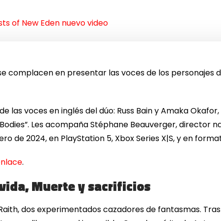
sts of New Eden nuevo video
 complacen en presentar las voces de los personajes de
s de las voces en inglés del dúo: Russ Bain y Amaka Okafor
“Bodies”. Les acompaña Stéphane Beauverger, director nar
ero de 2024, en PlayStation 5, Xbox Series X|S, y en forma
enlace
.
ida, Muerte y sacrificios
aith, dos experimentados cazadores de fantasmas. Tras 