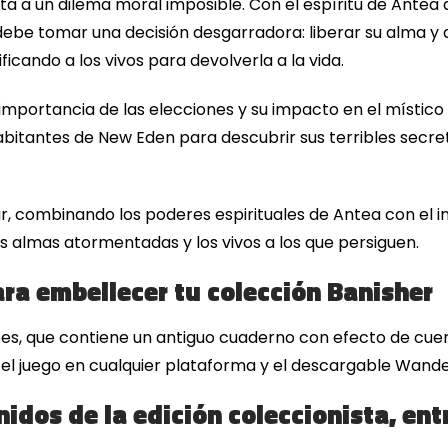
ta a un dilema moral imposible. Con el espíritu de Ante
úo debe tomar una decisión desgarradora: liberar su alma 
ficando a los vivos para devolverla a la vida.
 importancia de las elecciones y su impacto en el místic
abitantes de New Eden para descubrir sus terribles secre
gar, combinando los poderes espirituales de Antea con el 
as almas atormentadas y los vivos a los que persiguen.
ara embellecer tu colección Banisher
es, que contiene un antiguo cuaderno con efecto de cuer
, el juego en cualquier plataforma y el descargable Wande
nidos de la edición coleccionista, ent