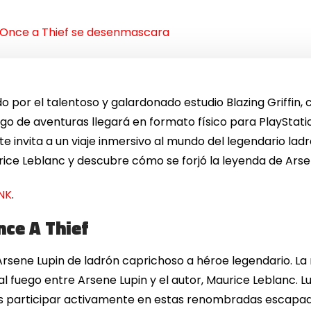
 Once a Thief se desenmascara
o por el talentoso y galardonado estudio Blazing Griffin, 
ego de aventuras llegará en formato físico para PlayStati
te invita a un viaje inmersivo al mundo del legendario la
ice Leblanc y descubre cómo se forjó la leyenda de Arse
INK
.
nce A Thief
sene Lupin de ladrón caprichoso a héroe legendario. La 
l fuego entre Arsene Lupin y el autor, Maurice Leblanc. L
es participar activamente en estas renombradas escapad