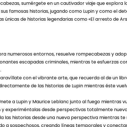
abezas, sumérgete en un cautivador viaje que explora lo
us famosas historias, jugando como Lupin y como el det
s únicas de historias legendarias como «El arresto de Ar
lora numerosos entornos, resuelve rompecabezas y adopt
antes escapadas criminales, mientras te esfuerzas cons
.
aravíllate con el vibrante arte, que recuerda al de un lib
irectamente de las historias de Lupin mientras éste vuel
nete a Lupin y Maurice Leblanc junto al fuego mientras v
n y experiméntalas desde perspectivas totalmente nueva
a las historias desde una nueva perspectiva mientras te
do a sospechosos, creando líneas temporales y conectan