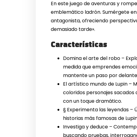
En este juego de aventuras y rompec
emblemático ladrón. Sumérgete en s
antagonista, ofreciendo perspectiva
demasiado tarde».
Características
Domina el arte del robo – Exp
medida que emprendes emocion
mantente un paso por delante
El artístico mundo de Lupin – M
coloridos personajes sacados d
con un toque dramático.
§ Experimenta las leyendas – Ú
historias más famosas de Lupi
Investiga y deduce – Contempl
buscando pruebas, interrogan