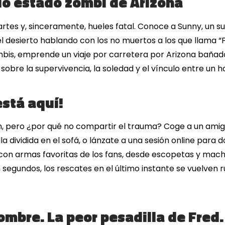
do estado zombi de Arizona
artes y, sinceramente, hueles fatal. Conoce a Sunny, un 
desierto hablando con los no muertos a los que llama “F
is, emprende un viaje por carretera por Arizona bañado 
a sobre la supervivencia, la soledad y el vínculo entre un 
está aquí!
bien, pero ¿por qué no compartir el trauma? Coge a un ami
la dividida en el sofá, o lánzate a una sesión online para 
con armas favoritas de los fans, desde escopetas y mac
segundos, los rescates en el último instante se vuelven r
ombre. La peor pesadilla de Fred.