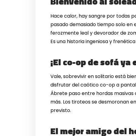
Bienvenido al solea
Hace calor, hay sangre por todas p
pasado demasiado tiempo solo en el 
ferozmente leal y devorador de zomb
Es una historia ingeniosa y frenétic
¡El co-op de sofá ya 
Vale, sobrevivir en solitario está 
disfrutar del caótico co-op a pantal
Ábrete paso entre hordas masivas 
más. Los tiroteos se desmoronan en 
previsto.
El mejor amigo del h