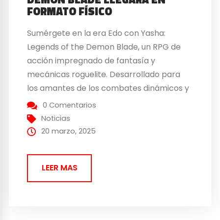
FORMATO FÍSICO
Sumérgete en la era Edo con Yasha:
Legends of the Demon Blade, un RPG de
acción impregnado de fantasía y
mecánicas roguelite. Desarrollado para
los amantes de los combates dinámicos y
narrativas profundas, este juego
0 Comentarios
transporta a los jugadores a un Japón
Noticias
feudal envuelto en caos y misticismo. El
20 marzo, 2025
equilibrio entre humanos y demonios se
ha...
LEER MAS