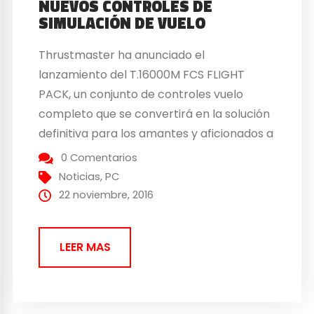
NUEVOS CONTROLES DE
SIMULACIÓN DE VUELO
Thrustmaster ha anunciado el
lanzamiento del T.16000M FCS FLIGHT
PACK, un conjunto de controles vuelo
completo que se convertirá en la solución
definitiva para los amantes y aficionados a
la simulación de vuelo. El pack incluye: El
0 Comentarios
flight stick T.16000M FCS El mando de
Noticias
,
PC
potencia TWCS Sistema de pedales de
22 noviembre, 2016
timón TFRP El pack incorpora...
LEER MAS