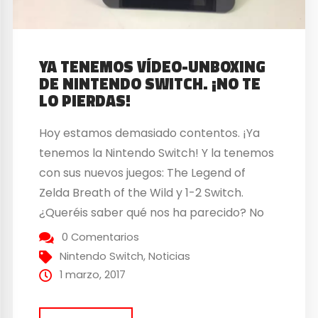
YA TENEMOS VÍDEO-UNBOXING
DE NINTENDO SWITCH. ¡NO TE
LO PIERDAS!
Hoy estamos demasiado contentos. ¡Ya
tenemos la Nintendo Switch! Y la tenemos
con sus nuevos juegos: The Legend of
Zelda Breath of the Wild y 1-2 Switch.
¿Queréis saber qué nos ha parecido? No
os perdáis nuestro vídeo-unboxing.
0 Comentarios
Mañana os haremos la review de los
Nintendo Switch
,
Noticias
juegos y podréis ver otro vídeo de
1 marzo, 2017
impresiones de la...