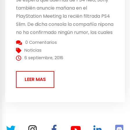
también anuncie mañana en el
PlayStation Meeting la recién filtrada PS4
Slim. De dicha consola la compañía nipona
no ha confirmado ningún rumor, los cuales
surgieron a través de un foro de Internet.
0 Comentarios
Sin embargo, los rumores no se quedaron
Noticias
ahí sino que también empezaron a salir...
6 septiembre, 2016
LEER MAS