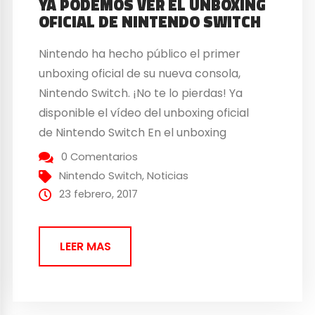
YA PODEMOS VER EL UNBOXING
OFICIAL DE NINTENDO SWITCH
Nintendo ha hecho público el primer
unboxing oficial de su nueva consola,
Nintendo Switch. ¡No te lo pierdas! Ya
disponible el vídeo del unboxing oficial
de Nintendo Switch En el unboxing
podemos ver de la videoconsola y
0 Comentarios
podemos ver con detalle todo lo que se
Nintendo Switch
,
Noticias
incluye en el interior de su caja y cómo es
23 febrero, 2017
su presentación....
LEER MAS