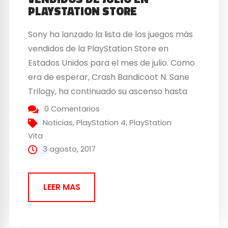
PLAYSTATION STORE
Sony ha lanzado la lista de los juegos más
vendidos de la PlayStation Store en
Estados Unidos para el mes de julio. Como
era de esperar, Crash Bandicoot N. Sane
Trilogy, ha continuado su ascenso hasta
llegar a la cima de las lista de los juegos
0 Comentarios
más vendidos de PlayStation 4. Crash
Noticias
,
PlayStation 4
,
PlayStation
Bandicoot N. Sane...
Vita
3 agosto, 2017
LEER MAS