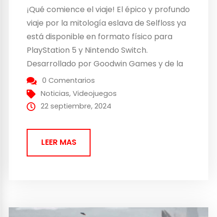
¡Qué comience el viaje! El épico y profundo
viaje por la mitología eslava de Selfloss ya
está disponible en formato físico para
PlayStation 5 y Nintendo Switch.
Desarrollado por Goodwin Games y de la
mano de Merge Games y Tesura Games
0 Comentarios
(en España), podremos conseguir desde
Noticias
,
Videojuegos
hoy mismo este título. Descripción:
22 septiembre, 2024
Selfloss es un emotivo...
LEER MAS