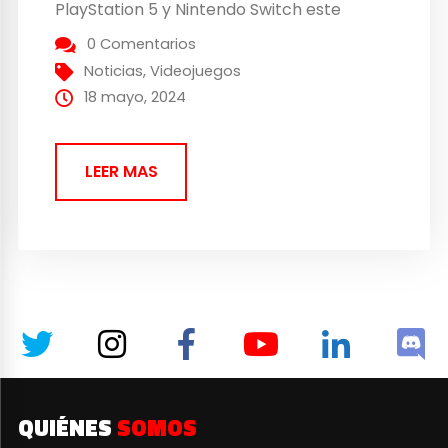
PlayStation 5 y Nintendo Switch este
septiembre. Descripción: Selfloss es un
0 Comentarios
emotivo juego de aventuras ambientado
Noticias
,
Videojuegos
en un mundo de fantasía inspirado por la
18 mayo, 2024
tradición eslava en...
LEER MAS
QUIÉNES
SOMOS