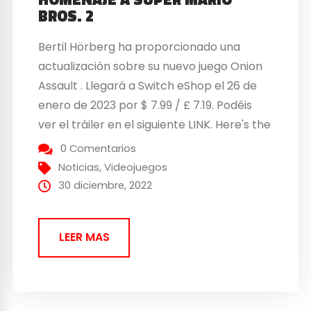
BROS. 2
Bertil Hörberg ha proporcionado una
actualización sobre su nuevo juego Onion
Assault . Llegará a Switch eShop el 26 de
enero de 2023 por $ 7.99 / £ 7.19. Podéis
ver el tráiler en el siguiente LINK. Here's the
product page for Onion Assault, but I just
0 Comentarios
postponed the release date, so it'll be jan...
Noticias
,
Videojuegos
30 diciembre, 2022
LEER MAS