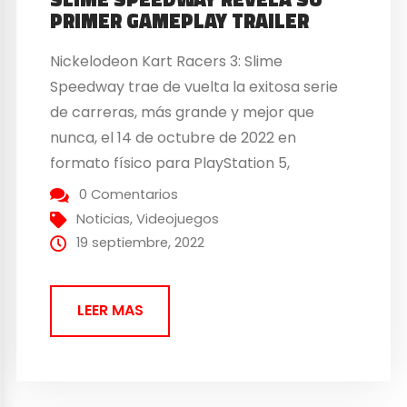
PRIMER GAMEPLAY TRAILER
Nickelodeon Kart Racers 3: Slime
Speedway trae de vuelta la exitosa serie
de carreras, más grande y mejor que
nunca, el 14 de octubre de 2022 en
formato físico para PlayStation 5,
PlayStation 4, Xbox Series X, Xbox One y
0 Comentarios
Nintendo Switch. Echa un vistazo al primer
Noticias
,
Videojuegos
tráiler oficial del juego y descubre todo el
19 septiembre, 2022
contenido que te espera, incluyendo...
LEER MAS