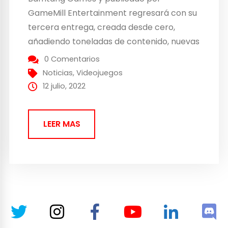
GameMill Entertainment regresará con su
tercera entrega, creada desde cero,
añadiendo toneladas de contenido, nuevas
pistas que incluyen tramos acuáticos con
0 Comentarios
motos de agua, nuevos personajes,
Noticias
,
Videojuegos
enormes opciones de personalización y
12 julio, 2022
voces de personajes. Nickelodeon Kart
Racers 3: Slime Speedway llegará en
LEER MAS
formato para PlayStation 5,...