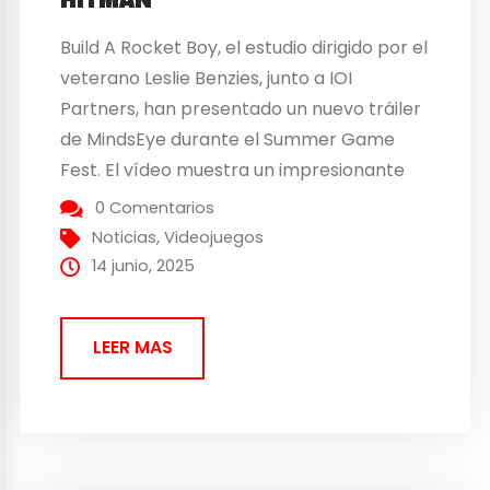
Build A Rocket Boy, el estudio dirigido por el
veterano Leslie Benzies, junto a IOI
Partners, han presentado un nuevo tráiler
de MindsEye durante el Summer Game
Fest. El vídeo muestra un impresionante
mundo ambientado en un futuro cercano
0 Comentarios
que ofrecerá épicos combates repletos
Noticias
,
Videojuegos
de acción y nos mostrará la apasionante
14 junio, 2025
historia de Jacob Diaz,...
LEER MAS