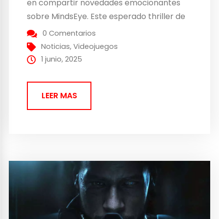
en compartir novedades emocionantes
sobre MindsEye. Este esperado thriller de
acción y aventura llegará el 10 de junio de
0 Comentarios
2025 para PlayStation 5, Xbox Series X/S y
Noticias
,
Videojuegos
PC a través de Steam y Epic...
1 junio, 2025
LEER MAS