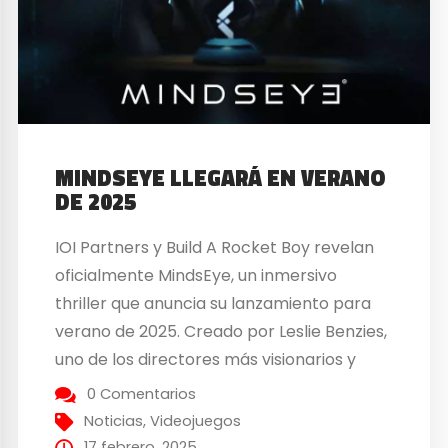
MINDSEYE LLEGARÁ EN VERANO
DE 2025
IOI Partners y Build A Rocket Boy revelan
oficialmente MindsEye, un inmersivo
thriller que anuncia su lanzamiento para
verano de 2025. Creado por Leslie Benzies,
uno de los directores más visionarios y
pioneros de la industria, MindsEye es un
0 Comentarios
título de acción y aventura para un solo
Noticias
,
Videojuegos
jugador donde la narrativa cobra un papel
17 febrero, 2025