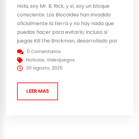
Hola, soy Mr. B. Rick, y sí, soy un bloque
consciente. Los Blocoides han invadido
oficialmente la tierra y no hay nada que
puedas hacer para evitarlo; incluso si
juegas Kill the Brickman, desarrollado por
Doonutsaur y publicado por poncle (los
0 Comentarios
creadores de Vampire Survivors). Pero
Noticias
,
Videojuegos
tenemos buenas noticias: ¡el juego ya está
30 agosto, 2025
disponible en...
LEER MAS