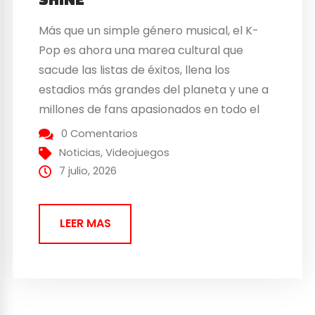
Más que un simple género musical, el K-
Pop es ahora una marea cultural que
sacude las listas de éxitos, llena los
estadios más grandes del planeta y une a
millones de fans apasionados en todo el
mundo. Microids se enorgullece
0 Comentarios
especialmente de anunciar hoy su
Noticias
,
Videojuegos
colaboración con el estudio Old Skull
7 julio, 2026
Games para el lanzamiento...
LEER MAS