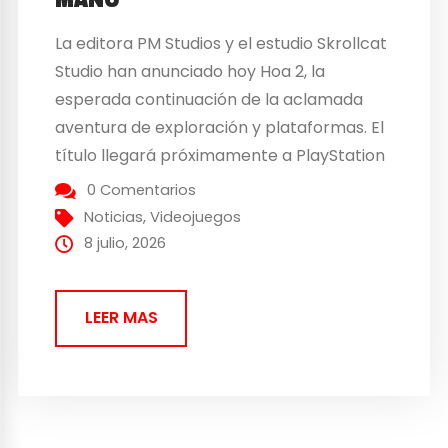
La editora PM Studios y el estudio Skrollcat
Studio han anunciado hoy Hoa 2, la
esperada continuación de la aclamada
aventura de exploración y plataformas. El
título llegará próximamente a PlayStation
5 y Nintendo Switch 2. Tras el éxito de la
0 Comentarios
primera entrega, nuestra pequeña
Noticias
,
Videojuegos
protagonista regresa con un nuevo y
8 julio, 2026
sorprendente estilo visual. En Hoa 2, los
jugadores se adentrarán en...
LEER MAS