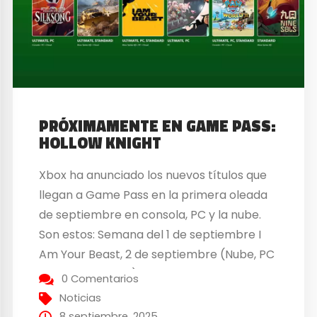
PRÓXIMAMENTE EN GAME PASS:
HOLLOW KNIGHT
Xbox ha anunciado los nuevos títulos que
llegan a Game Pass en la primera oleada
de septiembre en consola, PC y la nube.
Son estos: Semana del 1 de septiembre I
Am Your Beast, 2 de septiembre (Nube, PC
y Xbox Series X|S) – Game Pass Ultimate,
0 Comentarios
PC Game Pass, Game Pass Standard Nine
Noticias
Sols,...
8 septiembre, 2025