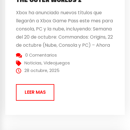
Xbox ha anunciado nuevos títulos que
llegarán a Xbox Game Pass este mes para
consola, PC y la nube, incluyendo: Semana
del 20 de octubre: Commandos: Origins, 22
de octubre (Nube, Consola y PC) – Ahora
en Game Pass Premium Microsoft Flight
0 Comentarios
Simulator 2024, 22 de octubre (Nube, PC y
Noticias
,
Videojuegos
Xbox Series X|S) – Ahora en...
28 octubre, 2025
LEER MAS