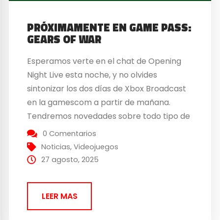
PRÓXIMAMENTE EN GAME PASS:
GEARS OF WAR
Esperamos verte en el chat de Opening
Night Live esta noche, y no olvides
sintonizar los dos días de Xbox Broadcast
en la gamescom a partir de mañana.
Tendremos novedades sobre todo tipo de
juegos, incluyendo anuncios, jugabilidad,
0 Comentarios
entrevistas y mucho más en Xbox Wire.
Noticias
,
Videojuegos
¡Comenzamos con esta ronda de anuncios
27 agosto, 2025
con los juegos que...
LEER MAS