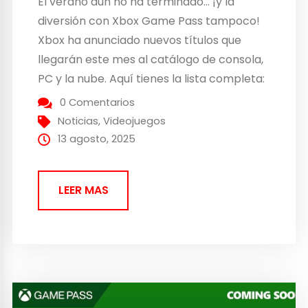
El verano aún no ha terminado… ¡y la
diversión con Xbox Game Pass tampoco!
Xbox ha anunciado nuevos títulos que
llegarán este mes al catálogo de consola,
PC y la nube. Aquí tienes la lista completa:
Semana del 4 de agosto: Rain World, 5 de
0 Comentarios
agosto (Nube, Consola y PC) – Game Pass
Noticias
,
Videojuegos
Ultimate, PC...
13 agosto, 2025
LEER MAS