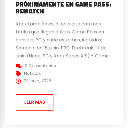
PRÓXIMAMENTE EN GAME PASS:
REMATCH
Xbox también está de vuelta con más
títulos que llegan a Xbox Game Pass en
consola, PC y nube este mes, incluidos:
Semana del 16 junio: FBC: Firebreak, 17 de
junio (Nube, PC y Xbox Series X|S) – Game
Pass Ultimate, PC Game Pass Crash
0 Comentarios
Bandicoot 4: It’s About Time, 17 de junio
Noticias
(Consola y...
22 junio, 2025
LEER MAS