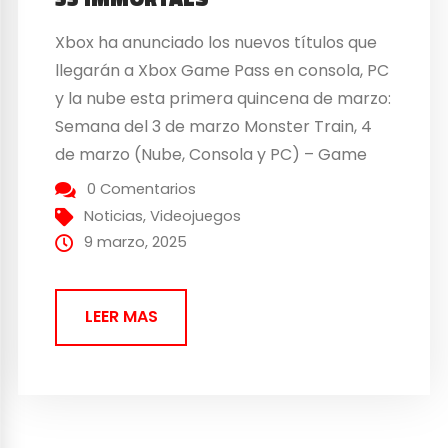
Xbox ha anunciado los nuevos títulos que
llegarán a Xbox Game Pass en consola, PC
y la nube esta primera quincena de marzo:
Semana del 3 de marzo Monster Train, 4
de marzo (Nube, Consola y PC) – Game
Pass Ultimate, PC Game Pass y Game Pass
0 Comentarios
Standard Galacticare, 5 de marzo (Xbox
Noticias
,
Videojuegos
Series X|S) – Game Pass Standard One...
9 marzo, 2025
LEER MAS