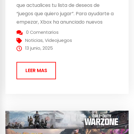
que actualices tu lista de deseos de
“juegos que quiero jugar”. Para ayudarte a
empezar, Xbox ha anunciado nuevos
títulos que llegarán a Game Pass este mes
0 Comentarios
en consola, PC y nube. Semana del 2 de
Noticias
,
Videojuegos
junio: Baldur’s Gate...
13 junio, 2025
LEER MAS