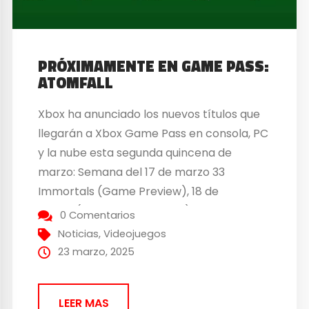
PRÓXIMAMENTE EN GAME PASS:
ATOMFALL
Xbox ha anunciado los nuevos títulos que
llegarán a Xbox Game Pass en consola, PC
y la nube esta segunda quincena de
marzo: Semana del 17 de marzo 33
Immortals (Game Preview), 18 de
marzo (Nube, Consola y PC) – Game Pass
0 Comentarios
Ultimate, PC Game Pass Octopath
Noticias
,
Videojuegos
Traveller II, 19 de marzo (Nube, Consola y
23 marzo, 2025
PC) – Game Pass...
LEER MAS