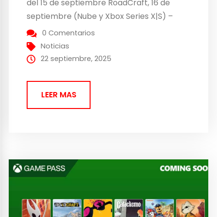
del 15 de septiembre RoadCraft, 16 de
septiembre (Nube y Xbox Series X|S) –
Game Pass Ultimate, Game Pass Standard
0 Comentarios
Call of Duty: Modern Warfare III, 17 de
Noticias
septiembre (Consola) – Ahora con Game
22 septiembre, 2025
Pass...
LEER MAS