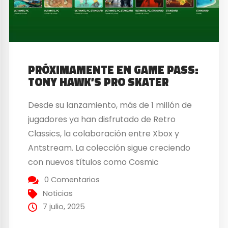
PRÓXIMAMENTE EN GAME PASS:
TONY HAWK’S PRO SKATER
Desde su lanzamiento, más de 1 millón de
jugadores ya han disfrutado de Retro
Classics, la colaboración entre Xbox y
Antstream. La colección sigue creciendo
con nuevos títulos como Cosmic
Commuter, Skiing y Solar Storm, ya
0 Comentarios
disponibles para los miembros de Game
Noticias
Pass. Además, Xbox vuelve con más
7 julio, 2025
títulos que se incorporan este mes a