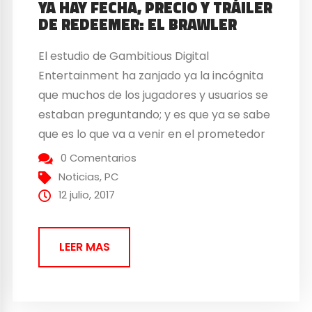
YA HAY FECHA, PRECIO Y TRÁILER
DE REDEEMER: EL BRAWLER
El estudio de Gambitious Digital
Entertainment ha zanjado ya la incógnita
que muchos de los jugadores y usuarios se
estaban preguntando; y es que ya se sabe
que es lo que va a venir en el prometedor
brawler que se esconde detrás del
0 Comentarios
nombre de Redeemer, un juego de acción
Noticias
,
PC
de rango cercano. Resulta que...
12 julio, 2017
LEER MAS