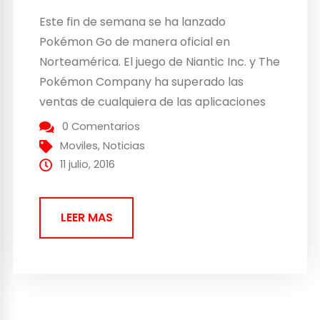
Este fin de semana se ha lanzado
Pokémon Go de manera oficial en
Norteamérica. El juego de Niantic Inc. y The
Pokémon Company ha superado las
ventas de cualquiera de las aplicaciones
de iOS, estando por delante de Clash of
0 Comentarios
Clans, Clash Royale, Candy Crush Saga o
Moviles
,
Noticias
Mobile Strike. Es un juego gratuito y usa...
11 julio, 2016
LEER MAS