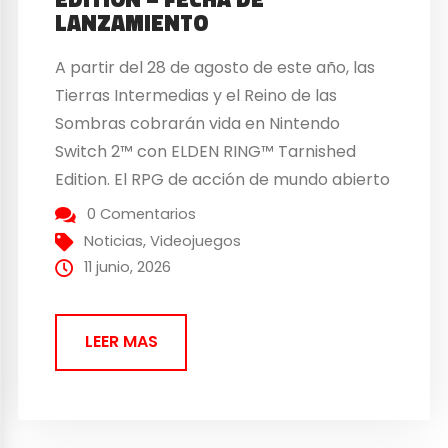
LANZAMIENTO
A partir del 28 de agosto de este año, las
Tierras Intermedias y el Reino de las
Sombras cobrarán vida en Nintendo
Switch 2™ con ELDEN RING™ Tarnished
Edition. El RPG de acción de mundo abierto
de FromSoftware Inc. y Bandai Namco
0 Comentarios
Entertainment Inc. sumerge a los
Noticias
,
Videojuegos
jugadores en un vasto mundo de fantasía
11 junio, 2026
oscura...
LEER MAS