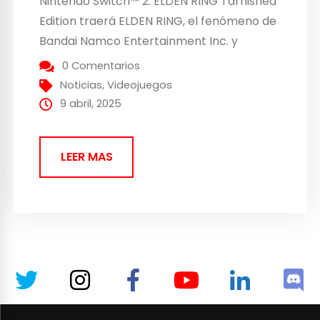
Nintendo Switch™ 2. ELDEN RING Tarnished
Edition traerá ELDEN RING, el fenómeno de
Bandai Namco Entertainment Inc. y
FromSoftware, Inc., ganador de múltiples
0 Comentarios
premios al Juego del Año, a la nueva
Noticias
,
Videojuegos
consola. SHADOW LABYRINTH, un juego de
9 abril, 2025
plataformas de acción con un oscuro...
LEER MAS