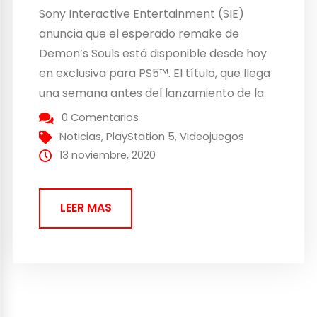
Sony Interactive Entertainment (SIE)
anuncia que el esperado remake de
Demon’s Souls está disponible desde hoy
en exclusiva para PS5™. El título, que llega
una semana antes del lanzamiento de la
consola en España y que estrena hoy su
0 Comentarios
tráiler de lanzamiento. Ha sido
Noticias
,
PlayStation 5
,
Videojuegos
desarrollado en los últimos tres años por
13 noviembre, 2020
Japan Studio y Blue...
LEER MAS