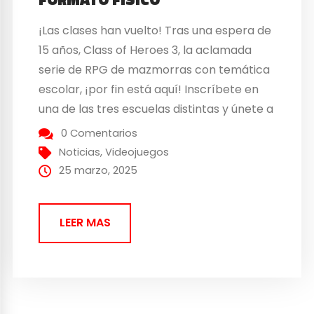
¡Las clases han vuelto! Tras una espera de
15 años, Class of Heroes 3, la aclamada
serie de RPG de mazmorras con temática
escolar, ¡por fin está aquí! Inscríbete en
una de las tres escuelas distintas y únete a
tus compañeros en una épica aventura de
0 Comentarios
exploración de mazmorras. Disfruta la vida
Noticias
,
Videojuegos
en el campus...
25 marzo, 2025
LEER MAS