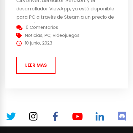
CityDriver, del editor Aerosoft y el
desarrollador ViewApp, ya está disponible
para PC a través de Steam a un precio de
29,50 £/34,95 €. Aquí puede verse un
0 Comentarios
nuevo tráiler en el siguiente LINK. En
Noticias
,
PC
,
Videojuegos
CityDriver, los jugadores pueden elegir...
10 junio, 2023
LEER MAS