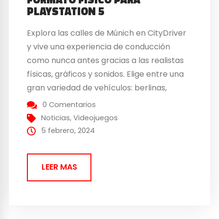
PLAYSTATION 5
Explora las calles de Múnich en CityDriver
y vive una experiencia de conducción
como nunca antes gracias a las realistas
físicas, gráficos y sonidos. Elige entre una
gran variedad de vehículos: berlinas,
coches eléctricos, todoterrenos,
0 Comentarios
deportivos y compactos con motores
Noticias
,
Videojuegos
eléctricos o de combustión,
5 febrero, 2024
coches automáticos o manuales. Disfruta
de la diversión de una conducción cómoda
LEER MAS
o...