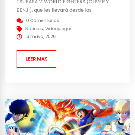
TSUBASA 2: WORLD FIGHTERS (OLIVER Y
BENJI), que les llevará desde las
competiciones continentales hasta el
0 Comentarios
mayor escenario de fútbol mundial. El
Noticias
,
Videojuegos
juego saldrá a la venta el 28 de agosto de
16 mayo, 2026
2026 para PlayStation 5, Xbox Series X|S,...
LEER MAS