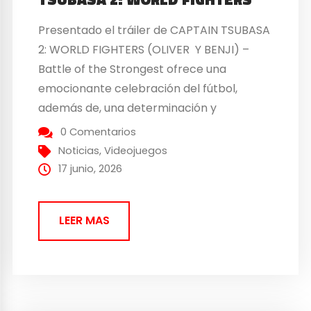
Presentado el tráiler de CAPTAIN TSUBASA
2: WORLD FIGHTERS (OLIVER Y BENJI) –
Battle of the Strongest ofrece una
emocionante celebración del fútbol,
además de, una determinación y
búsqueda de la grandeza en la escena
0 Comentarios
mundial. Con una combinación de
Noticias
,
Videojuegos
imágenes dinámicas, acción trepidante y
17 junio, 2026
una narrativa impactante, el tráiler sitúa a
la selección nacional...
LEER MAS