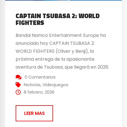
CAPTAIN TSUBASA 2: WORLD
FIGHTERS
Bandai Namco Entertainment Europe ha
anunciado hoy CAPTAIN TSUBASA 2:
WORLD FIGHTERS (Oliver y Benji), la
próxima entrega de la apasionante
aventura de Tsubasa, que llegará en 2026.
El tráiler de presentación muestra la
0 Comentarios
emoción de las jugadas de fútbol con más
Noticias
,
Videojuegos
equipos y personajes que nunca, con 22
8 febrero, 2026
selecciones nacionales, más de 110
personajes...
LEER MAS