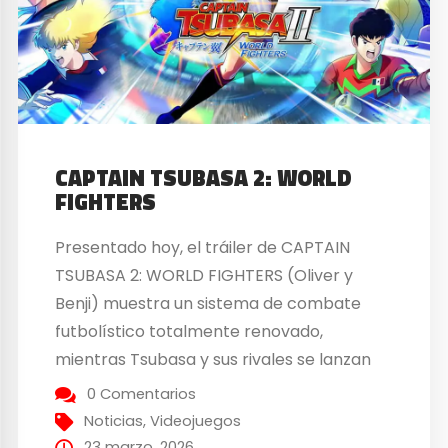
CAPTAIN TSUBASA 2: WORLD
FIGHTERS
Presentado hoy, el tráiler de CAPTAIN
TSUBASA 2: WORLD FIGHTERS (Oliver y
Benji) muestra un sistema de combate
futbolístico totalmente renovado,
mientras Tsubasa y sus rivales se lanzan
hacia su próximo desafío, que sacudirá al
0 Comentarios
mundo. Este nuevo vídeo destaca la
Noticias
,
Videojuegos
intensidad de cada enfrentamiento en el
23 marzo, 2026