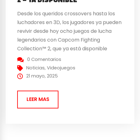
Desde los queridos crossovers hasta los
luchadores en 3D, los jugadores ya pueden
revivir desde hoy ocho juegos de lucha
legendarios con Capcom Fighting
Collection™ 2, que ya está disponible
digitalmente para Nintendo Switch™,
0 Comentarios
PlayStation®4, PC a través de Steam y
Noticias
,
Videojuegos
Xbox One. Puedes ver el épico tráiler de
21 mayo, 2025
lanzamiento de Capcom Fighting
Collection 2...
LEER MAS