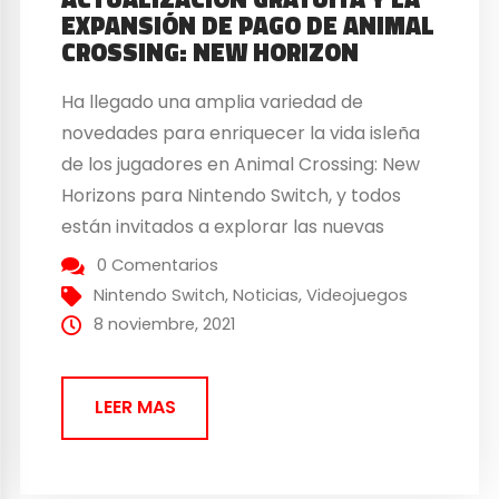
EXPANSIÓN DE PAGO DE ANIMAL
CROSSING: NEW HORIZON
Ha llegado una amplia variedad de
novedades para enriquecer la vida isleña
de los jugadores en Animal Crossing: New
Horizons para Nintendo Switch, y todos
están invitados a explorar las nuevas
posibilidades. Una actualización gratuita*,
0 Comentarios
disponible hoy para todos los jugadores de
Nintendo Switch
,
Noticias
,
Videojuegos
Animal Crossing: New Horizons, trae
8 noviembre, 2021
consigo una gran cantidad de nuevas
incorporaciones y...
LEER MAS